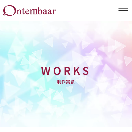
ABOUT
WORKS
Seed Project
SERVICE
COMPANY
WORKS
NEWS
制作実績
CONTACT